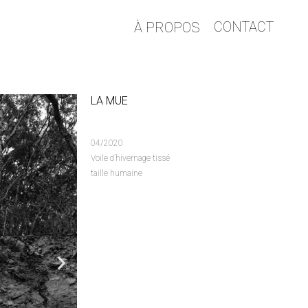
CONTACT
À PROPOS
LA MUE
04/2020
Voile d’hivernage tissé
taille humaine